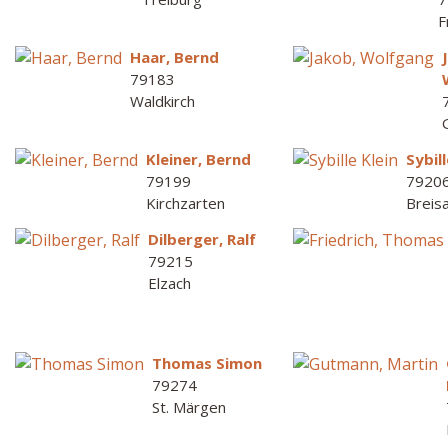
F
Haar, Bernd
79183
Waldkirch
Kleiner, Bernd
Sybill
79199
7920
Kirchzarten
Breis
Dilberger, Ralf
79215
Elzach
Thomas Simon
79274
St. Märgen